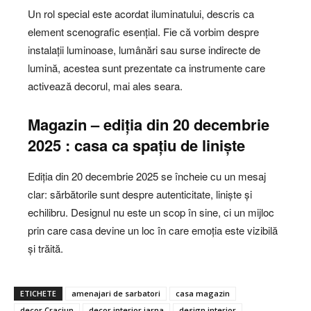
Un rol special este acordat iluminatului, descris ca
element scenografic esențial. Fie că vorbim despre
instalații luminoase, lumânări sau surse indirecte de
lumină, acestea sunt prezentate ca instrumente care
activează decorul, mai ales seara.
Magazin – ediția din 20 decembrie
2025 : casa ca spațiu de liniște
Ediția din 20 decembrie 2025 se încheie cu un mesaj
clar: sărbătorile sunt despre autenticitate, liniște și
echilibru. Designul nu este un scop în sine, ci un mijloc
prin care casa devine un loc în care emoția este vizibilă
și trăită.
ETICHETE
amenajari de sarbatori
casa magazin
decor Craciun
decor interior iarna
design interior