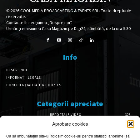
©
2026
COOL MEDIA BROADCASTING & EVENTS SRL. Toate drepturile
rezervate.
Contacte în secțiunea „Despre noi”.
Urmăriți emisiunea Casa Magazin pe Digi24, sâmbătă, de la ora 9:30.
Info
DESPRE NOI
INFORMAȚII LEGALE
CONFIDENȚIALITATE & COOKIES
Categorii apreciate
REPORTAJE VIDEO
323
AMENAJĂRI INTERIOARE
126
Aprobare cookies
ISTORIE & PATRIMONIU
102
Ca să îmbunătățim site-ul, folosim cookie-uri pentru statistici anonime (să
DESIGN INTERIOR
64