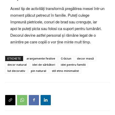
Acest tip de activități transformă pregătirea mesei într-un
moment plăcut petrecut în familie. Puteți culege
împreună pietricele, conuri de brad sau crenguțe, iar
apoi le puteți picta sau folosi ca suport pentru lumânări.
Decorul devine astfel personal și rămâne legat de o
amintire pe care copiii o vor ține minte mult timp.
ETICHETE
aranjamente festive
Crăciun
decor masă
decor natural
idei de sărbători
idei pentru familii
lut decorativ
pin natural
stil etno minimalist