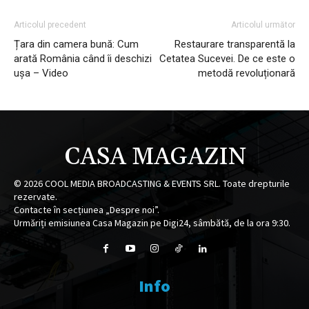
Articolul precedent
Articolul următor
Țara din camera bună: Cum
Restaurare transparentă la
arată România când îi deschizi
Cetatea Sucevei. De ce este o
ușa – Video
metodă revoluționară
CASA MAGAZIN
©
2026
COOL MEDIA BROADCASTING & EVENTS SRL. Toate drepturile
rezervate.
Contacte în secțiunea „Despre noi”.
Urmăriți emisiunea Casa Magazin pe Digi24, sâmbătă, de la ora 9:30.
Info