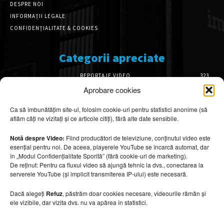
DESPRE NOI
INFORMAȚII LEGALE
CONFIDENȚIALITATE & COOKIES
Categorii apreciate
REPORTAJE VIDEO
323
AMENAJĂRI INTERIOARE
126
Aprobare cookies
ISTORIE & PATRIMONIU
102
Ca să îmbunătățim site-ul, folosim cookie-uri pentru statistici anonime (să
DESIGN INTERIOR
64
aflăm câți ne vizitați și ce articole citiți), fără alte date sensibile.
ARHITECTURĂ & DESIGN
56
OPINII & ANALIZE
43
Notă despre Video:
Fiind producători de televiziune, conținutul video este
esențial pentru noi. De aceea, playerele YouTube se încarcă automat, dar
Articole recomandate
în „Modul Confidențialitate Sporită” (fără cookie-uri de marketing).
De reținut: Pentru ca fluxul video să ajungă tehnic la dvs., conectarea la
serverele YouTube (și implicit transmiterea IP-ului) este necesară.
Cele mai impresionante cabane moderne
ascunse în natură
Dacă alegeți
Refuz
, păstrăm doar cookies necesare, videourile rămân și
7 august 2026
ele vizibile, dar vizita dvs. nu va apărea în statistici.