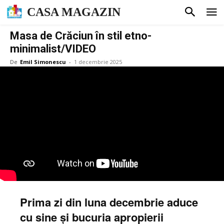
CASA MAGAZIN
Masa de Crăciun în stil etno-
minimalist/VIDEO
De
Emil Simonescu
-
1 decembrie 2025
Prima zi din luna decembrie aduce
cu sine și bucuria apropierii