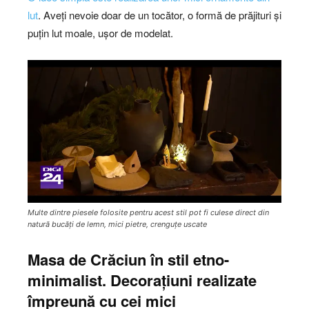
lut
. Aveți nevoie doar de un tocător, o formă de prăjituri și
puțin lut moale, ușor de modelat.
Multe dintre piesele folosite pentru acest stil pot fi culese direct din
natură bucăți de lemn, mici pietre, crenguțe uscate
Masa de Crăciun în stil etno-
minimalist. Decorațiuni realizate
împreună cu cei mici