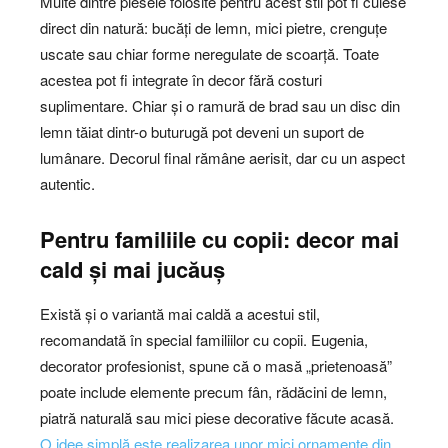
Multe dintre piesele folosite pentru acest stil pot fi culese
direct din natură: bucăți de lemn, mici pietre, crenguțe
uscate sau chiar forme neregulate de scoarță. Toate
acestea pot fi integrate în decor fără costuri
suplimentare. Chiar și o ramură de brad sau un disc din
lemn tăiat dintr-o buturugă pot deveni un suport de
lumânare. Decorul final rămâne aerisit, dar cu un aspect
autentic.
Pentru familiile cu copii: decor mai
cald și mai jucăuș
Există și o variantă mai caldă a acestui stil,
recomandată în special familiilor cu copii. Eugenia,
decorator profesionist, spune că o masă „prietenoasă”
poate include elemente precum fân, rădăcini de lemn,
piatră naturală sau mici piese decorative făcute acasă.
O idee simplă este realizarea unor mici ornamente din