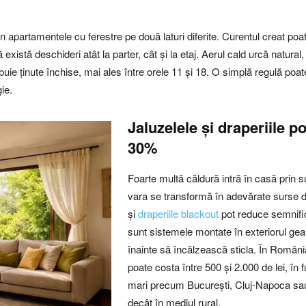
în apartamentele cu ferestre pe două laturi diferite. Curentul creat poat
ă există deschideri atât la parter, cât și la etaj. Aerul cald urcă natur
trebuie ținute închise, mai ales între orele 11 și 18. O simplă regulă p
ie.
Jaluzelele și draperiile p
30%
Foarte multă căldură intră în casă prin su
vara se transformă în adevărate surse de
și
draperiile blackout
pot reduce semnific
sunt sistemele montate în exteriorul ge
înainte să încălzească sticla. În România
poate costa între 500 și 2.000 de lei, în 
mari precum București, Cluj-Napoca sa
decât în mediul rural.