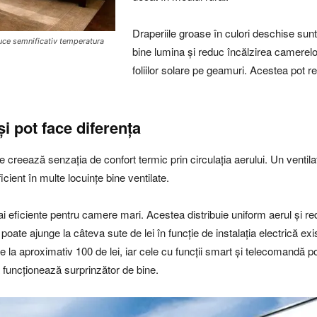
Draperiile groase în culori deschise sun
educe semnificativ temperatura
bine lumina și reduc încălzirea camerelor
foliilor solare pe geamuri. Acestea pot 
i pot face diferența
le creează senzația de confort termic prin circulația aerului. Un venti
icient în multe locuințe bine ventilate.
ai eficiente pentru camere mari. Acestea distribuie uniform aerul și 
 poate ajunge la câteva sute de lei în funcție de instalația electrică exi
 la aproximativ 100 de lei, iar cele cu funcții smart și telecomandă p
ă funcționează surprinzător de bine.