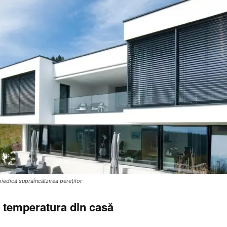
iedică supraîncălzirea pereților
ză temperatura din casă