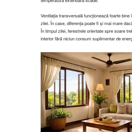
temperatura exterioară scade.
Ventilația transversală funcționează foarte bine 
zilei. În case, diferența poate fi și mai mare dac
În timpul zilei, ferestrele orientate spre soare 
interior fără niciun consum suplimentar de energ