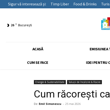
Sigur vă interesează și:
Timp Liber
Food & Drinks
Turi
C
26
București
ACASĂ
EMISIUNEA 
CUM SE FACE
IDEI PENTRU 
Energie & Sustenabilitate
Soluții de încălzire & Răcire
Cum răcorești ca
De
Emil Simonescu
-
25 mai 2026