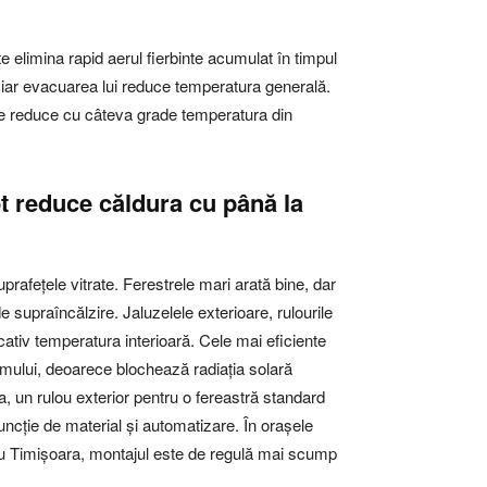
e elimina rapid aerul fierbinte acumulat în timpul
al, iar evacuarea lui reduce temperatura generală.
oate reduce cu câteva grade temperatura din
ot reduce căldura cu până la
prafețele vitrate. Ferestrele mari arată bine, dar
 supraîncălzire. Jaluzelele exterioare, rulourile
ativ temperatura interioară. Cele mai eficiente
amului, deoarece blochează radiația solară
, un rulou exterior pentru o fereastră standard
funcție de material și automatizare. În orașele
u Timișoara, montajul este de regulă mai scump