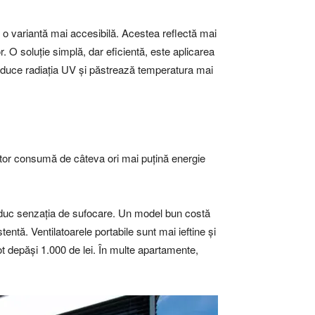
t o variantă mai accesibilă. Acestea reflectă mai
. O soluție simplă, dar eficientă, este aplicarea
reduce radiația UV și păstrează temperatura mai
lator consumă de câteva ori mai puțină energie
reduc senzația de sufocare. Un model bun costă
stentă. Ventilatoarele portabile sunt mai ieftine și
ot depăși 1.000 de lei. În multe apartamente,