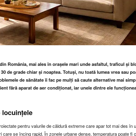
 din România, mai ales în orașele mari unde asfaltul, traficul și b
0 de grade chiar și noaptea. Totuși, nu toată lumea vrea sau poat
lemele de sănătate îi fac pe mulți să caute alternative mai sim
cient fără aparat de aer condiționat, iar unele dintre ele funcțion
 locuințele
oiectate pentru valurile de căldură extreme care apar tot mai des în ul
ișuri care se încing rapid. În zonele urbane dense, temperatura poate f