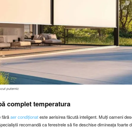
escut puternic
mbă complet temperatura
e fără
aer condiționat
este aerisirea făcută inteligent. Mulți oameni de
. Specialiștii recomandă ca ferestrele să fie deschise dimineața foarte