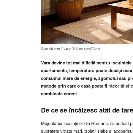
Cum răcorești casa fără aer condiționat
Vara devine tot mai dificilă pentru locuințele
apartamente, temperatura poate depăși ușor 3
consumul mare de energie, zgomotul sau prob
metode prin care o casă poate fi răcorită efi
combinate corect.
De ce se încălzesc atât de tare
Majoritatea locuințelor din România nu au fost pr
suprafețe vitrate mari, izolații slabe și acoper