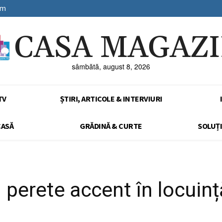
sm
CASA MAGAZ
sâmbătă, august 8, 2026
TV
ȘTIRI, ARTICOLE & INTERVIURI
CASĂ
GRĂDINĂ & CURTE
SOLUȚI
perete accent în locuință