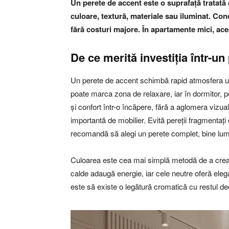
Un perete de accent este o suprafață tratată di
culoare, textură, materiale sau iluminat. Conc
fără costuri majore. În apartamente mici, ac
De ce merită investiția într-un
Un perete de accent schimbă rapid atmosfera unei
poate marca zona de relaxare, iar în dormitor, pe
și confort într-o încăpere, fără a aglomera vizual
importantă de mobilier. Evită pereții fragmentați
recomandă să alegi un perete complet, bine lumi
Culoarea este cea mai simplă metodă de a crea 
calde adaugă energie, iar cele neutre oferă elegan
este să existe o legătură cromatică cu restul de