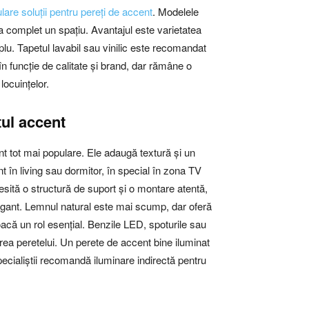
lare soluții pentru pereți de accent
. Modelele
a complet un spațiu. Avantajul este varietatea
mplu. Tapetul lavabil sau vinilic este recomandat
 în funcție de calitate și brand, dar rămâne o
locuințelor.
tul accent
t tot mai populare. Ele adaugă textură și un
 în living sau dormitor, în special în zona TV
esită o structură de suport și o montare atentă,
legant. Lemnul natural este mai scump, dar oferă
joacă un rol esențial. Benzile LED, spoturile sau
area peretelui. Un perete de accent bine iluminat
pecialiștii recomandă iluminare indirectă pentru