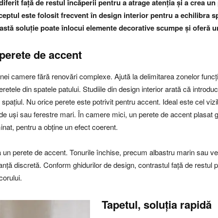
ferit față de restul încăperii pentru a atrage atenția și a crea un p
eptul este folosit frecvent în design interior pentru a echilibra s
eastă soluție poate înlocui elemente decorative scumpe și oferă u
 perete de accent
 camere fără renovări complexe. Ajută la delimitarea zonelor funcțion
retele din spatele patului. Studiile din design interior arată că introd
 spațiul. Nu orice perete este potrivit pentru accent. Ideal este cel vizi
 de uși sau ferestre mari. În camere mici, un perete de accent plasat gr
nat, pentru a obține un efect coerent.
un perete de accent. Tonurile închise, precum albastru marin sau ve
ță discretă. Conform ghidurilor de design, contrastul față de restul per
corului.
Tapetul, soluția rapidă