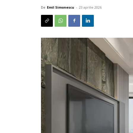
De
Emil Simonescu
-
23 aprilie 2026