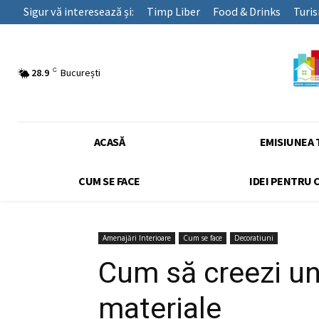
Sigur vă interesează și:
Timp Liber
Food & Drinks
Turi
C
28.9
București
ACASĂ
EMISIUNEA 
CUM SE FACE
IDEI PENTRU 
Amenajări Interioare
Cum se face
Decoratiuni
Cum să creezi un 
materiale