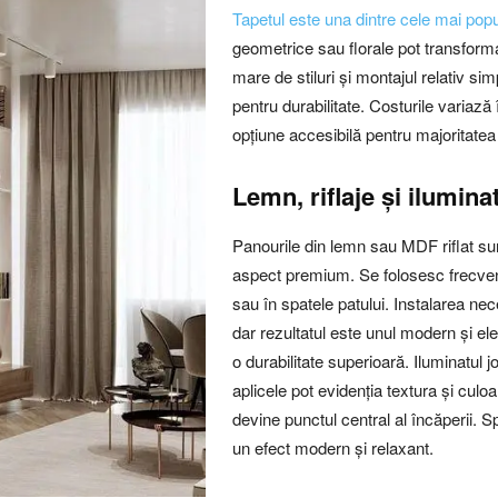
Tapetul este una dintre cele mai popu
geometrice sau florale pot transform
mare de stiluri și montajul relativ si
pentru durabilitate. Costurile variază
opțiune accesibilă pentru majoritatea 
Lemn, riflaje și ilumina
Panourile din lemn sau MDF riflat sun
aspect premium. Se folosesc frecvent
sau în spatele patului. Instalarea nec
dar rezultatul este unul modern și e
o durabilitate superioară. Iluminatul 
aplicele pot evidenția textura și culo
devine punctul central al încăperii. S
un efect modern și relaxant.