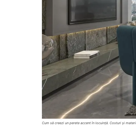
Cum să creezi un perete accent în locuință. Costuri și materi