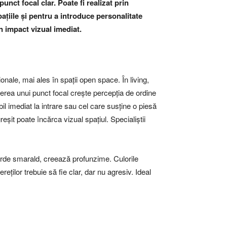
unct focal clar. Poate fi realizat prin
pațiile și pentru a introduce personalitate
n impact vizual imediat.
ale, mai ales în spații open space. În living,
ucerea unui punct focal crește percepția de ordine
bil imediat la intrare sau cel care susține o piesă
eșit poate încărca vizual spațiul. Specialiștii
rde smarald, creează profunzime. Culorile
eților trebuie să fie clar, dar nu agresiv. Ideal