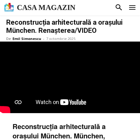
CASA MAGAZIN
Reconstrucția arhitecturală a orașului
München. Renașterea/VIDEO
De
Emil Simonescu
-
7 octombrie 2025
Reconstrucția arhitecturală a
orașului München. München,