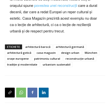
orașului spune
povestea unei reconstrucții
care a durat
decenii, dar care a redat Europei un reper cultural și
estetic. Casa Magazin prezintă acest exemplu nu doar
ca o lecție de arhitectură, ci ca o lecție de reziliență
urbană și de respect pentru trecut.
ETICHETE
arhitectură barocă
arhitectură germană
arhitectură gotică
casa magazin
design urban
München
orașe europene
patrimoniu cultural
reconstrucție urbană
tradiție și modernitate
urbanism sustenabil