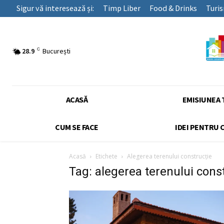
Sigur vă interesează și:
Timp Liber
Food & Drinks
Turi
C
28.9
București
ACASĂ
EMISIUNEA 
CUM SE FACE
IDEI PENTRU 
Acasă
Etichete
Alegerea terenului construcție
Tag: alegerea terenului cons