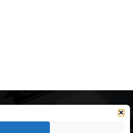
Articole recomandate
Cele mai impresionante cabane
moderne ascunse în natură