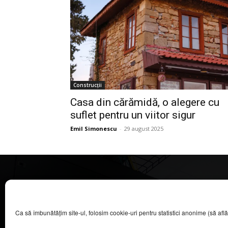
Construcții
Casa din cărămidă, o alegere cu
suflet pentru un viitor sigur
Emil Simonescu
-
29 august 2025
CASA MAGAZIN
Ca să îmbunătățim site-ul, folosim cookie-uri pentru statistici anonime (să aflăm câ
©
2026
COOL MEDIA BROADCASTING & EVENTS SRL.