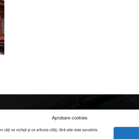
Info
Categorii
Aprobare cookies
apreciate
ți ne vizitați și ce articole citiți), fără alte date sensibile.
DESPRE NOI
INFORMAȚII LEGALE