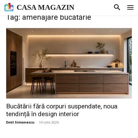
CASA MAGAZIN
Tag: amenajare bucătărie
Bucătării fără corpuri suspendate, noua
tendință în design interior
Emil Simonescu
-
14 iulie 2026