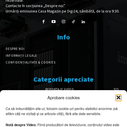
rezervate.
Contacte în secțiunea „Despre noi”.
Urmăriți emisiunea Casa Magazin pe Digi24, sâmbătă, de la ora 9:30.
Info
DESPRE NOI
INFORMAȚII LEGALE
CONFIDENȚIALITATE & COOKIES
Categorii apreciate
REPORTAJE VIDEO
323
AMENAJĂRI INTERIOARE
126
Aprobare cookies
ISTORIE & PATRIMONIU
102
Ca să îmbunătățim site-ul, folosim cookie-uri pentru statistici anonime (să
DESIGN INTERIOR
64
aflăm câți ne vizitați și ce articole citiți), fără alte date sensibile.
ARHITECTURĂ & DESIGN
56
OPINII & ANALIZE
43
Notă despre Video:
Fiind producători de televiziune, conținutul video este