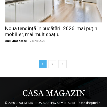
Noua tendință în bucătării 2026: mai puțin
mobilier, mai mult spațiu
Emil Simonescu
-
2 iunie 2026
1
2
CASA MAGAZIN
©
2026
COOL MEDIA BROADCASTING & EVENTS SRL. Toate drepturile