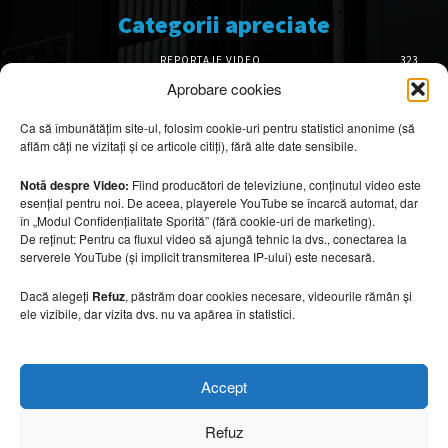
Categorii apreciate
REPORTAJE VIDEO
323
AMENAJĂRI INTERIOARE
126
Aprobare cookies
ISTORIE & PATRIMONIU
102
Ca să îmbunătățim site-ul, folosim cookie-uri pentru statistici anonime (să
DESIGN INTERIOR
64
aflăm câți ne vizitați și ce articole citiți), fără alte date sensibile.
ARHITECTURĂ & DESIGN
56
OPINII & ANALIZE
43
Notă despre Video:
Fiind producători de televiziune, conținutul video este
esențial pentru noi. De aceea, playerele YouTube se încarcă automat, dar
Articole recomandate
în „Modul Confidențialitate Sporită” (fără cookie-uri de marketing).
De reținut: Pentru ca fluxul video să ajungă tehnic la dvs., conectarea la
serverele YouTube (și implicit transmiterea IP-ului) este necesară.
Cele mai impresionante cabane moderne
ascunse în natură
Dacă alegeți
Refuz
, păstrăm doar cookies necesare, videourile rămân și
7 august 2026
ele vizibile, dar vizita dvs. nu va apărea în statistici.
Ouse Valley Viaduct, construcția care
Accept
sfidează timpul
7 august 2026
Refuz