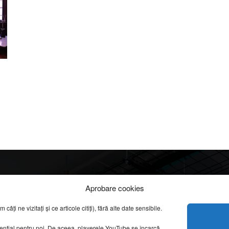
Info
Categorii
Aprobare cookies
apreciate
ți ne vizitați și ce articole citiți), fără alte date sensibile.
DESPRE NOI
INFORMAȚII LEGALE
REPORTAJE VIDEO
sențial pentru noi. De aceea, playerele YouTube se încarcă