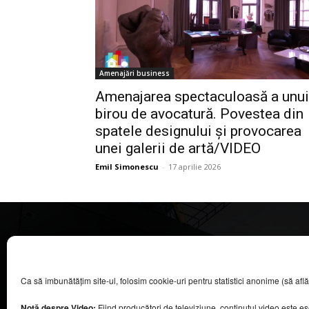
Amenajări business
Amenajarea spectaculoasă a unui
birou de avocatură. Povestea din
spatele designului și provocarea
unei galerii de artă/VIDEO
Emil Simonescu
-
17 aprilie 2026
CASA MAGAZIN
Ca să îmbunătățim site-ul, folosim cookie-uri pentru statistici anonime (să aflăm câ
©
2026
COOL MEDIA BROADCASTING & EVENTS SRL.
Toate drepturile rezervate.
Notă despre Video:
Fiind producători de televiziune, conținutul video este e