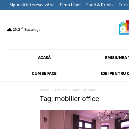
Sigur vă interesează și:
Timp Liber
Food & Drinks
Turi
C
25.2
București
ACASĂ
EMISIUNEA 
CUM SE FACE
IDEI PENTRU 
Acasă
Etichete
Mobilier office
Tag: mobilier office