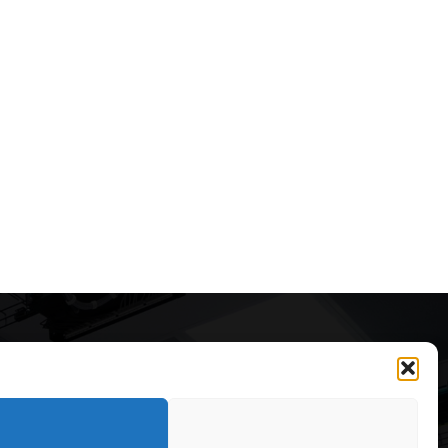
Articole recomandate
Cele mai impresionante cabane
moderne ascunse în natură
323