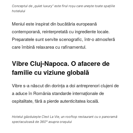
Conceptul de „quiet luxury” este firul roșu care unește toate spațiile
hotelului
Meniul este inspirat din bucătăria europeană
contemporană, reinterpretată cu ingrediente locale.
Preparatele sunt servite scenografic, într-o atmosferă
care îmbină relaxarea cu rafinamentul.
Vibre Cluj-Napoca. O afacere de
familie cu viziune globală
Vibre s-a născut din dorința a doi antreprenori clujeni de
a aduce în România standarde internaționale de
ospitalitate, fără a pierde autenticitatea locală.
Hotelul găzduiește C’est La Vie, un rooftop restaurant cu o panoramă
spectaculoasă de 360° asupra orașului