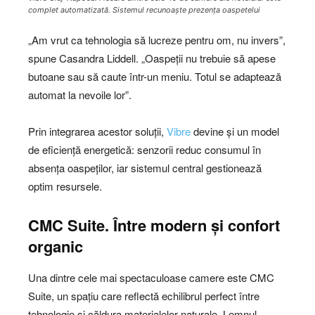
complet automatizată. Sistemul recunoaște prezența oaspetelui
„Am vrut ca tehnologia să lucreze pentru om, nu invers”,
spune Casandra Liddell. „Oaspeții nu trebuie să apese
butoane sau să caute într-un meniu. Totul se adaptează
automat la nevoile lor”.
Prin integrarea acestor soluții,
Vibre
devine și un model
de eficiență energetică: senzorii reduc consumul în
absența oaspeților, iar sistemul central gestionează
optim resursele.
CMC Suite. Între modern și confort
organic
Una dintre cele mai spectaculoase camere este CMC
Suite, un spațiu care reflectă echilibrul perfect între
tehnologie și căldura materialelor naturale. Lemnul