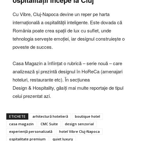
ospitalității începe la Cluj
Cu Vibre, Cluj-Napoca devine un reper pe harta
internațională a ospitalității inteligente. Este dovada că
România poate crea spații de lux cu suflet, unde
tehnologia servește emoției, iar designul construiește o
poveste de succes.
Casa Magazin a înființat o rubrică – serie nouă – care
analizează și prezintă designul în HoReCa (amenajari
hoteluri, restaurante etc). În secțiunea
Design & Hospitality, găsiți mai multe reportaje de tipul
celui prezentat azi.
ETICHETE
arhitectură hotelieră
boutique hotel
casa magazin
CMC Suite
design senzorial
experiență personalizată
hotel Vibre Cluj-Napoca
ospitalitate premium
quiet luxury