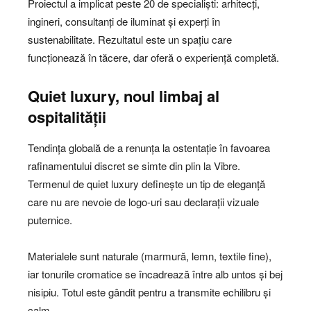
Proiectul a implicat peste 20 de specialiști: arhitecți,
ingineri, consultanți de iluminat și experți în
sustenabilitate. Rezultatul este un spațiu care
funcționează în tăcere, dar oferă o experiență completă.
Quiet luxury, noul limbaj al
ospitalității
Tendința globală de a renunța la ostentație în favoarea
rafinamentului discret se simte din plin la Vibre.
Termenul de quiet luxury definește un tip de eleganță
care nu are nevoie de logo-uri sau declarații vizuale
puternice.
Materialele sunt naturale (marmură, lemn, textile fine),
iar tonurile cromatice se încadrează între alb untos și bej
nisipiu. Totul este gândit pentru a transmite echilibru și
calm.