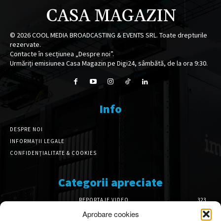
CASA MAGAZIN
©
2026
COOL MEDIA BROADCASTING & EVENTS SRL. Toate drepturile
rezervate.
Contacte în secțiunea „Despre noi”.
Urmăriți emisiunea Casa Magazin pe Digi24, sâmbătă, de la ora 9:30.
Info
DESPRE NOI
INFORMAȚII LEGALE
CONFIDENȚIALITATE & COOKIES
Categorii apreciate
REPORTAJE VIDEO
323
AMENAJĂRI INTERIOARE
126
Aprobare cookies