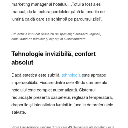
marketing manager al hotelului. „Totul a fost ales
manual, de la textura perdelelor până la tonurile de
lumină caldă care se schimbă pe parcursul zilei”.
Proiectul a implicat peste 20 de specialiști arhitecți, ingineri,
consultanți de iluminat și experți în sustenabilitate
Tehnologie invizibilă, confort
absolut
Dacă estetica este subtilă,
tehnologia
este aproape
imperceptibilă. Fiecare dintre cele 49 de camere ale
hotelului este complet automatizată. Sistemul
recunoaște prezența oaspetelui, reglează temperatura,
draperiile și intensitatea luminii în funcție de preferințele
salvate.
Vibre Cluj-Napoca. Fiecare dintre cele 49 de camere ale hotelului este