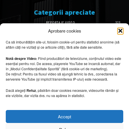
Categorii apreciate
REPORTAJE VIDEO
323
AMENAJĂRI INTERIOARE
126
Aprobare cookies
ISTORIE & PATRIMONIU
101
Ca să îmbunătățim site-ul, folosim cookie-uri pentru statistici anonime (să
DESIGN INTERIOR
64
aflăm câți ne vizitați și ce articole citiți), fără alte date sensibile.
ARHITECTURĂ & DESIGN
55
OPINII & ANALIZE
43
Notă despre Video:
Fiind producători de televiziune, conținutul video este
esențial pentru noi. De aceea, playerele YouTube se încarcă automat, dar
Articole recomandate
în „Modul Confidențialitate Sporită” (fără cookie-uri de marketing).
De reținut: Pentru ca fluxul video să ajungă tehnic la dvs., conectarea la
serverele YouTube (și implicit transmiterea IP-ului) este necesară.
Secretele construirii bungalourilor
suspendate deasupra apei
Dacă alegeți
Refuz
, păstrăm doar cookies necesare, videourile rămân și
6 august 2026
ele vizibile, dar vizita dvs. nu va apărea în statistici.
Cum amenajezi curtea pentru seri de vară
Accept
6 august 2026