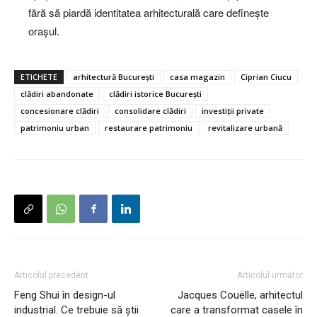
fără să piardă identitatea arhitecturală care definește
orașul.
ETICHETE
arhitectură București
casa magazin
Ciprian Ciucu
clădiri abandonate
clădiri istorice București
concesionare clădiri
consolidare clădiri
investiții private
patrimoniu urban
restaurare patrimoniu
revitalizare urbană
Articolul precedent
Articolul următor
Feng Shui în design-ul
Jacques Couëlle, arhitectul
industrial. Ce trebuie să știi
care a transformat casele în