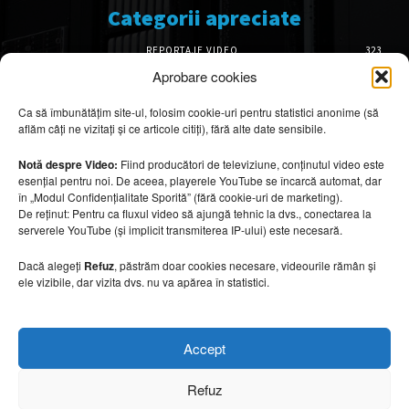
Categorii apreciate
REPORTAJE VIDEO
323
AMENAJĂRI INTERIOARE
126
Aprobare cookies
ISTORIE & PATRIMONIU
101
Ca să îmbunătățim site-ul, folosim cookie-uri pentru statistici anonime (să
DESIGN INTERIOR
64
aflăm câți ne vizitați și ce articole citiți), fără alte date sensibile.
ARHITECTURĂ & DESIGN
55
OPINII & ANALIZE
43
Notă despre Video:
Fiind producători de televiziune, conținutul video este
esențial pentru noi. De aceea, playerele YouTube se încarcă automat, dar
Articole recomandate
în „Modul Confidențialitate Sporită” (fără cookie-uri de marketing).
De reținut: Pentru ca fluxul video să ajungă tehnic la dvs., conectarea la
serverele YouTube (și implicit transmiterea IP-ului) este necesară.
Secretele construirii bungalourilor
suspendate deasupra apei
Dacă alegeți
Refuz
, păstrăm doar cookies necesare, videourile rămân și
6 august 2026
ele vizibile, dar vizita dvs. nu va apărea în statistici.
Cum amenajezi curtea pentru seri de vară
Accept
6 august 2026
Refuz