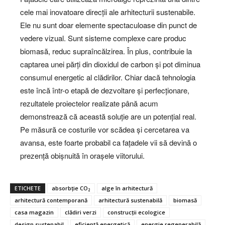
cele mai inovatoare direcții ale arhitecturii sustenabile.
Ele nu sunt doar elemente spectaculoase din punct de
vedere vizual. Sunt sisteme complexe care produc
biomasă, reduc supraîncălzirea. În plus, contribuie la
captarea unei părți din dioxidul de carbon și pot diminua
consumul energetic al clădirilor. Chiar dacă tehnologia
este încă într-o etapă de dezvoltare și perfecționare,
rezultatele proiectelor realizate până acum
demonstrează că această soluție are un potențial real.
Pe măsură ce costurile vor scădea și cercetarea va
avansa, este foarte probabil ca fațadele vii să devină o
prezență obișnuită în orașele viitorului.
ETICHETE
absorbție CO₂
alge în arhitectură
arhitectură contemporană
arhitectură sustenabilă
biomasă
casa magazin
clădiri verzi
construcții ecologice
design sustenabil
eficiență energetică
energie regenerabilă