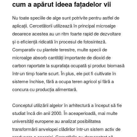
cum a apărut ideea fațadelor vii
Nu toate speciile de alge sunt potrivite pentru astfel de
aplicații. Cercetătorii utilizează în principal microalge
deoarece acestea au un ritm foarte rapid de dezvoltare
și o eficiență ridicată în procesul de fotosinteză.
Comparativ cu plantele terestre, multe specii de
microalge absorb cantități importante de dioxid de
carbon raportate la suprafața ocupată și produc biomasă
într-un timp foarte scurt. În plus, ele pot fi cultivate în
sisteme închise, fără a ocupa teren agricol și fără a
concura cu producția alimentară.
Conceptul utilizării algelor în arhitectură a început să fie
studiat încă din anii 2000. În aceaperioadă, mai multe
universități europene au analizat posibilitatea
transformării anvelopei clădirilor într-un sistem activ de
producere a energiei. Cercetările au demonstrat că