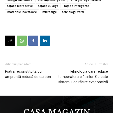
fațade bioreactive
fațade cu alge
fațade inteligente
materiale inovatoare
microalge
tehnologii verzi
Articolul precedent
Articolul următor
Piatra reconstituită cu
Tehnologia care reduce
amprentă redusă de carbon
temperatura clădirilor. Ce este
sistemul de răcire evaporativă
CASA MAGAZIN