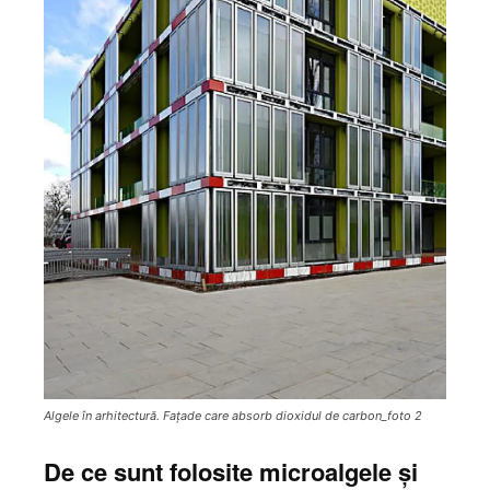
Algele în arhitectură. Fațade care absorb dioxidul de carbon_foto 2
De ce sunt folosite microalgele și