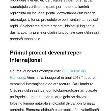
suprafețele verticale expuse permanent la lumină
reprezintă un loc ideal pentru dezvoltarea culturilor de
microalge. Ulterior, proiectele experimentale au evoluat
rapid. Colaborarea dintre arhitecți, biologi și ingineri a
dus la apariția primelor clădiri funcționale care utilizează
această tehnologie.
Primul proiect devenit reper
internațional
Cel mai cunoscut exemplu este
BIQ House din
Hamburg
, Germania, inaugurat în anul 2013 în cadrul
expoziției internaționale de arhitectură IBA Hamburg.
Clădirea utilizează panouri fotobioreactoare amplasate
pe fațadele însorite, unde microalgele se dezvoltă
folosind lumina naturală și dioxidul de carbon furnizat
controlat. Biomasa obținută este recoltată și valorificată