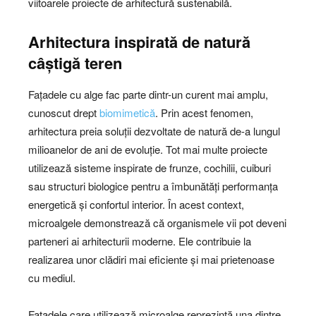
viitoarele proiecte de arhitectură sustenabilă.
Arhitectura inspirată de natură
câștigă teren
Fațadele cu alge fac parte dintr-un curent mai amplu,
cunoscut drept
biomimetică
. Prin acest fenomen,
arhitectura preia soluții dezvoltate de natură de-a lungul
milioanelor de ani de evoluție. Tot mai multe proiecte
utilizează sisteme inspirate de frunze, cochilii, cuiburi
sau structuri biologice pentru a îmbunătăți performanța
energetică și confortul interior. În acest context,
microalgele demonstrează că organismele vii pot deveni
parteneri ai arhitecturii moderne. Ele contribuie la
realizarea unor clădiri mai eficiente și mai prietenoase
cu mediul.
Fațadele care utilizează microalge reprezintă una dintre