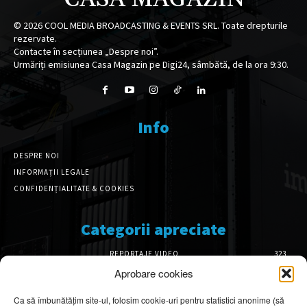
©
2026
COOL MEDIA BROADCASTING & EVENTS SRL. Toate drepturile
rezervate.
Contacte în secțiunea „Despre noi”.
Urmăriți emisiunea Casa Magazin pe Digi24, sâmbătă, de la ora 9:30.
Info
DESPRE NOI
INFORMAȚII LEGALE
CONFIDENȚIALITATE & COOKIES
Categorii apreciate
REPORTAJE VIDEO
323
AMENAJĂRI INTERIOARE
126
Aprobare cookies
ISTORIE & PATRIMONIU
102
Ca să îmbunătățim site-ul, folosim cookie-uri pentru statistici anonime (să
DESIGN INTERIOR
64