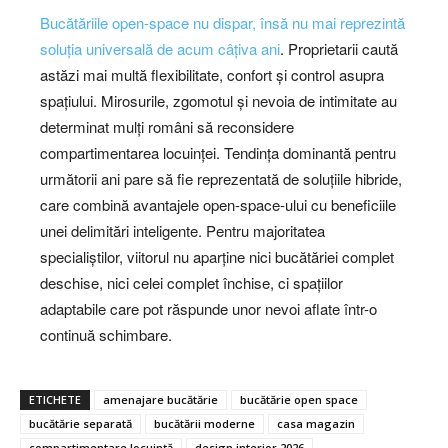
Bucătăriile open-space nu dispar, însă nu mai reprezintă
soluția universală de acum câțiva ani
. Proprietarii caută
astăzi mai multă flexibilitate, confort și control asupra
spațiului. Mirosurile, zgomotul și nevoia de intimitate au
determinat mulți români să reconsidere
compartimentarea locuinței. Tendința dominantă pentru
următorii ani pare să fie reprezentată de soluțiile hibride,
care combină avantajele open-space-ului cu beneficiile
unei delimitări inteligente. Pentru majoritatea
specialiștilor, viitorul nu aparține nici bucătăriei complet
deschise, nici celei complet închise, ci spațiilor
adaptabile care pot răspunde unor nevoi aflate într-o
continuă schimbare.
ETICHETE
amenajare bucătărie
bucătărie open space
bucătărie separată
bucătării moderne
casa magazin
compartimentare locuință
design interior 2026