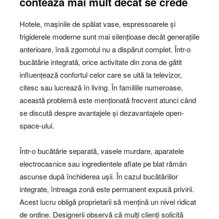
contează mai mult decât se crede
Hotele, mașinile de spălat vase, espressoarele și
frigiderele moderne sunt mai silențioase decât generațiile
anterioare, însă zgomotul nu a dispărut complet. Într-o
bucătărie integrată, orice activitate din zona de gătit
influențează confortul celor care se uită la televizor,
citesc sau lucrează în living. În familiile numeroase,
această problemă este menționată frecvent atunci când
se discută despre avantajele și dezavantajele open-
space-ului.
Într-o bucătărie separată, vasele murdare, aparatele
electrocasnice sau ingredientele aflate pe blat rămân
ascunse după închiderea ușii. În cazul bucătăriilor
integrate, întreaga zonă este permanent expusă privirii.
Acest lucru obligă proprietarii să mențină un nivel ridicat
de ordine. Designerii observă că mulți clienți solicită