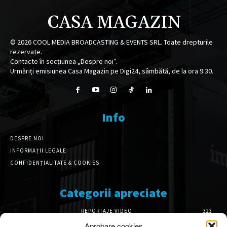
CASA MAGAZIN
©
2026
COOL MEDIA BROADCASTING & EVENTS SRL. Toate drepturile
rezervate.
Contacte în secțiunea „Despre noi”.
Urmăriți emisiunea Casa Magazin pe Digi24, sâmbătă, de la ora 9:30.
Info
DESPRE NOI
INFORMAȚII LEGALE
CONFIDENȚIALITATE & COOKIES
Categorii apreciate
REPORTAJE VIDEO
323
AMENAJĂRI INTERIOARE
126
Aprobare cookies