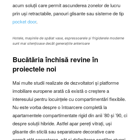
acum soluții care permit ascunderea zonelor de lucru
prin uși retractabile, panouri glisante sau sisteme de tip
pocket door
.
Hotele, mașinile de spălat vase, espressoarele și frigiderele moderne
sunt mai silențioase decât generațiile anterioare
Bucătăria închisă revine în
proiectele noi
Mai multe studii realizate de dezvoltatori și platforme
imobiliare europene arată că există o creștere a
interesului pentru locuințele cu compartimentări flexibile.
Nu este vorba despre o întoarcere completă la
apartamentele compartimentate rigid din anii ’80 și ’90, ci
despre soluții hibride. Astfel apar pereți vitrați, uși
glisante din sticlă sau separatoare decorative care
permit atât conectarea, cât și delimitarea spațiilor atunci