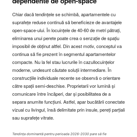
dependente de open-space
Chiar dacă tendințele se schimbă, apartamentele cu
suprafețe reduse continuă să beneficieze de avantajele
open-space-ului. În locuințele de 40-60 de metri pătrați,
eliminarea unui perete poate crea o senzație de spațiu
imposibil de obținut altfel. Din acest motiv, conceptul va
continua să fie prezent în segmentul apartamentelor
compacte. Nu la fel stau lucrurile în cazullocuințelor
moderne, undesunt căutate soluții intermediare. În
construcțiile individuale recente se observă o orientare
către spații semi-deschise. Proprietarii vor lumină și
comunicare între încăperi, dar și posibilitatea de a
separa anumite funcțiuni. Astfel, apar bucătării conectate
vizual cu livingul, însă delimitate prin insule, pereți parțiali
sau suprafețe vitrate.
Tendința dominantă pentru perioada 2026-2030 pare să fie