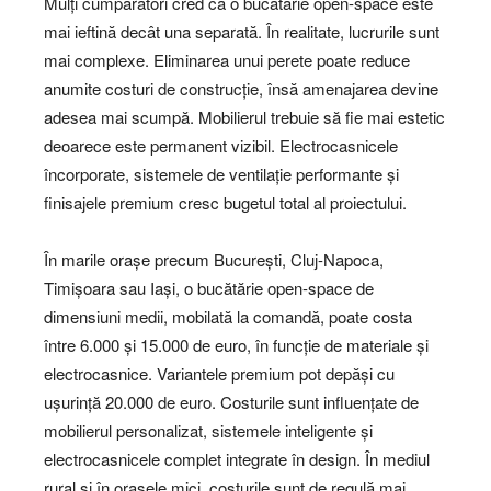
Mulți cumpărători cred că o bucătărie open-space este
mai ieftină decât una separată. În realitate, lucrurile sunt
mai complexe. Eliminarea unui perete poate reduce
anumite costuri de construcție, însă amenajarea devine
adesea mai scumpă. Mobilierul trebuie să fie mai estetic
deoarece este permanent vizibil. Electrocasnicele
încorporate, sistemele de ventilație performante și
finisajele premium cresc bugetul total al proiectului.
În marile orașe precum București, Cluj-Napoca,
Timișoara sau Iași, o bucătărie open-space de
dimensiuni medii, mobilată la comandă, poate costa
între 6.000 și 15.000 de euro, în funcție de materiale și
electrocasnice. Variantele premium pot depăși cu
ușurință 20.000 de euro. Costurile sunt influențate de
mobilierul personalizat, sistemele inteligente și
electrocasnicele complet integrate în design. În mediul
rural și în orașele mici, costurile sunt de regulă mai